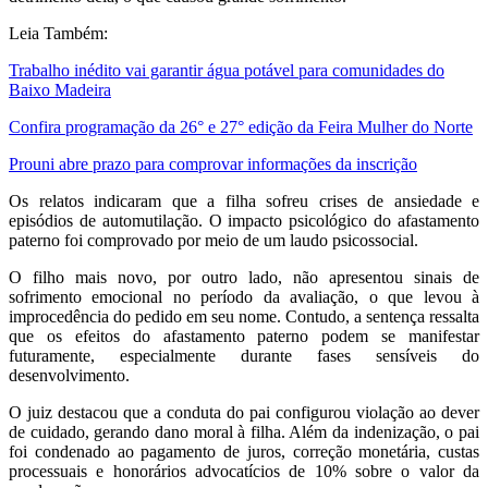
Leia Também:
Trabalho inédito vai garantir água potável para comunidades do
Baixo Madeira
Confira programação da 26° e 27° edição da Feira Mulher do Norte
Prouni abre prazo para comprovar informações da inscrição
Os relatos indicaram que a filha sofreu crises de ansiedade e
episódios de automutilação. O impacto psicológico do afastamento
paterno foi comprovado por meio de um laudo psicossocial.
O filho mais novo, por outro lado, não apresentou sinais de
sofrimento emocional no período da avaliação, o que levou à
improcedência do pedido em seu nome. Contudo, a sentença ressalta
que os efeitos do afastamento paterno podem se manifestar
futuramente, especialmente durante fases sensíveis do
desenvolvimento.
O juiz destacou que a conduta do pai configurou violação ao dever
de cuidado, gerando dano moral à filha. Além da indenização, o pai
foi condenado ao pagamento de juros, correção monetária, custas
processuais e honorários advocatícios de 10% sobre o valor da