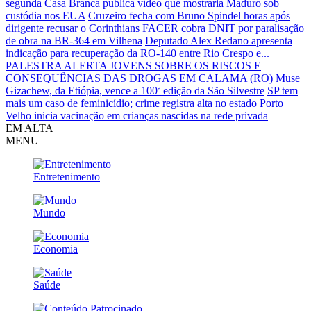
segunda
Casa Branca publica vídeo que mostraria Maduro sob
custódia nos EUA
Cruzeiro fecha com Bruno Spindel horas após
dirigente recusar o Corinthians
FACER cobra DNIT por paralisação
de obra na BR-364 em Vilhena
Deputado Alex Redano apresenta
indicação para recuperação da RO-140 entre Rio Crespo e...
PALESTRA ALERTA JOVENS SOBRE OS RISCOS E
CONSEQUÊNCIAS DAS DROGAS EM CALAMA (RO)
Muse
Gizachew, da Etiópia, vence a 100ª edição da São Silvestre
SP tem
mais um caso de feminicídio; crime registra alta no estado
Porto
Velho inicia vacinação em crianças nascidas na rede privada
EM ALTA
MENU
Entretenimento
Mundo
Economia
Saúde