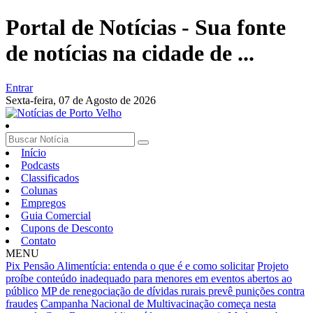
Portal de Notícias - Sua fonte
de notícias na cidade de ...
Entrar
Sexta-feira,
07 de Agosto de 2026
Início
Podcasts
Classificados
Colunas
Empregos
Guia Comercial
Cupons de Desconto
Contato
MENU
Pix Pensão Alimentícia: entenda o que é e como solicitar
Projeto
proíbe conteúdo inadequado para menores em eventos abertos ao
público
MP de renegociação de dívidas rurais prevê punições contra
fraudes
Campanha Nacional de Multivacinação começa nesta