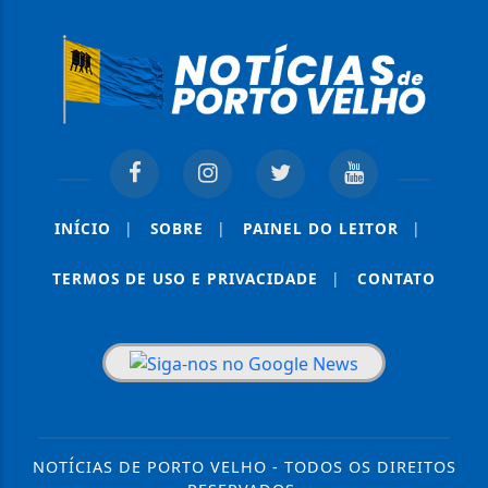
INÍCIO
|
SOBRE
|
PAINEL DO LEITOR
|
TERMOS DE USO E PRIVACIDADE
|
CONTATO
Termos de Uso e Privacidade
Esse site utiliza cookies para melhorar sua
experiência de navegação. Ao continuar o acesso,
entendemos que você concorda com nossos Termos
de Uso e Privacidade.
PARA MAIS INFORMAÇÕES,
ACESSE NOSSOS TERMOS
CLICANDO AQUI
NOTÍCIAS DE PORTO VELHO - TODOS OS DIREITOS
PROSSEGUIR