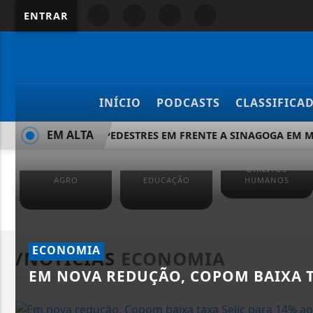
ENTRAR
INÍCIO
PODCASTS
CLASSIFICA
EM ALTA
ATAQUE A PEDESTRES EM FRENTE A SINAGOGA EM 
DIREITOS
AGRO
EDUCAÇÃO
HUMANOS
ECONOMIA
/NOTÍCIAS
ECONOMIA
EM NOVA REDUÇÃO, COPOM BAIXA T