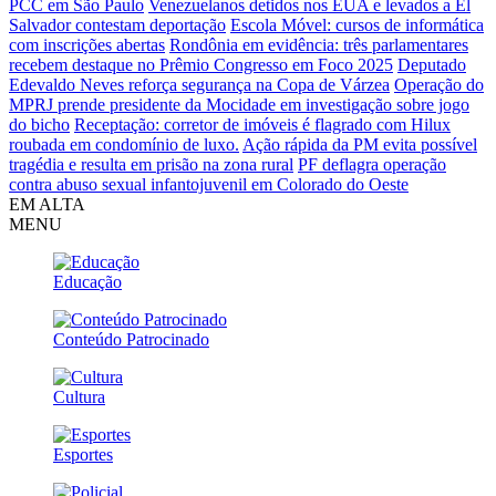
PCC em São Paulo
Venezuelanos detidos nos EUA e levados a El
Salvador contestam deportação
Escola Móvel: cursos de informática
com inscrições abertas
Rondônia em evidência: três parlamentares
recebem destaque no Prêmio Congresso em Foco 2025
Deputado
Edevaldo Neves reforça segurança na Copa de Várzea
Operação do
MPRJ prende presidente da Mocidade em investigação sobre jogo
do bicho
Receptação: corretor de imóveis é flagrado com Hilux
roubada em condomínio de luxo.
Ação rápida da PM evita possível
tragédia e resulta em prisão na zona rural
PF deflagra operação
contra abuso sexual infantojuvenil em Colorado do Oeste
EM ALTA
MENU
Educação
Conteúdo Patrocinado
Cultura
Esportes