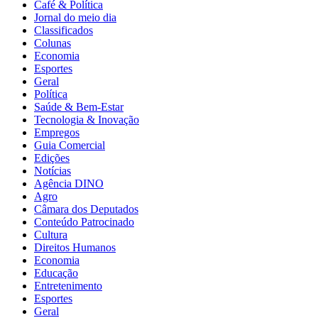
Café & Política
Jornal do meio dia
Classificados
Colunas
Economia
Esportes
Geral
Política
Saúde & Bem-Estar
Tecnologia & Inovação
Empregos
Guia Comercial
Edições
Notícias
Agência DINO
Agro
Câmara dos Deputados
Conteúdo Patrocinado
Cultura
Direitos Humanos
Economia
Educação
Entretenimento
Esportes
Geral