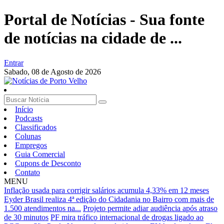
Portal de Notícias - Sua fonte
de notícias na cidade de ...
Entrar
Sabado,
08 de Agosto de 2026
Início
Podcasts
Classificados
Colunas
Empregos
Guia Comercial
Cupons de Desconto
Contato
MENU
Inflação usada para corrigir salários acumula 4,33% em 12 meses
Eyder Brasil realiza 4ª edição do Cidadania no Bairro com mais de
1.500 atendimentos na...
Projeto permite adiar audiência após atraso
de 30 minutos
PF mira tráfico internacional de drogas ligado ao