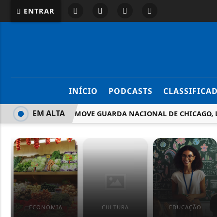
ENTRAR
INÍCIO
PODCASTS
CLASSIFICA
EM ALTA
TRUMP REMOVE GUARDA NACIONAL DE CHICAGO, L
ECONOMIA
CULTURA
EDUCAÇÃO