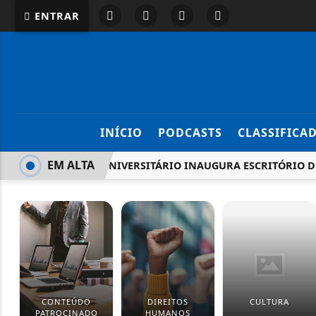
ENTRAR
INÍCIO
PODCASTS
CLASSIFICA
EM ALTA
CENTRO UNIVERSITÁRIO INAUGURA ESCRITÓRIO DE
CONTEÚDO
DIREITOS
CULTURA
PATROCINADO
HUMANOS