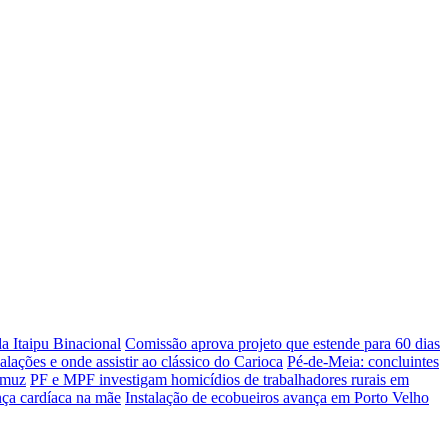
a Itaipu Binacional
Comissão aprova projeto que estende para 60 dias
lações e onde assistir ao clássico do Carioca
Pé-de-Meia: concluintes
Ormuz
PF e MPF investigam homicídios de trabalhadores rurais em
ça cardíaca na mãe
Instalação de ecobueiros avança em Porto Velho