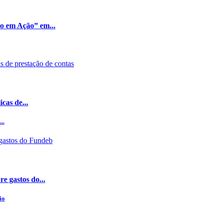
ão em Ação” em...
cas de...
..
e gastos do...
io