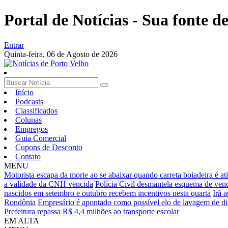
Portal de Notícias - Sua fonte de
Entrar
Quinta-feira,
06 de Agosto de 2026
Início
Podcasts
Classificados
Colunas
Empregos
Guia Comercial
Cupons de Desconto
Contato
MENU
Motorista escapa da morte ao se abaixar quando carreta boiadeira é atin
a validade da CNH vencida
Polícia Civil desmantela esquema de ven
nascidos em setembro e outubro recebem incentivos nesta quarta
Irã 
Rondônia
Empresário é apontado como possível elo de lavagem de d
Prefeitura repassa R$ 4,4 milhões ao transporte escolar
EM ALTA