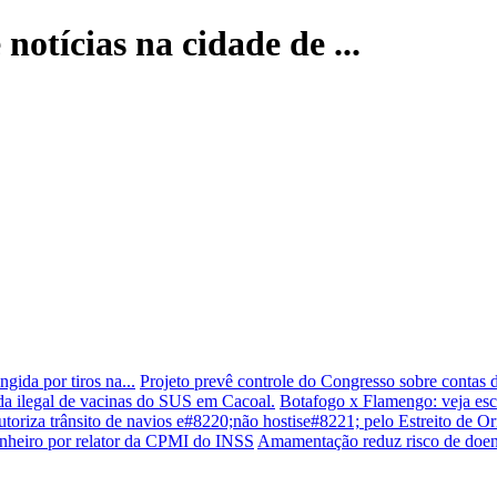
 notícias na cidade de ...
gida por tiros na...
Projeto prevê controle do Congresso sobre contas d
da ilegal de vacinas do SUS em Cacoal.
Botafogo x Flamengo: veja esca
autoriza trânsito de navios e#8220;não hostise#8221; pelo Estreito de 
inheiro por relator da CPMI do INSS
Amamentação reduz risco de doen