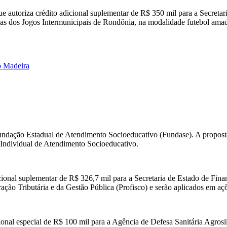
e autoriza crédito adicional suplementar de R$ 350 mil para a Secretar
tivas dos Jogos Intermunicipais de Rondônia, na modalidade futebol ama
o Madeira
ndação Estadual de Atendimento Socioeducativo (Fundase). A proposta
o Individual de Atendimento Socioeducativo.
cional suplementar de R$ 326,7 mil para a Secretaria de Estado de Finan
o Tributária e da Gestão Pública (Profisco) e serão aplicados em ações
ional especial de R$ 100 mil para a Agência de Defesa Sanitária Agrosi