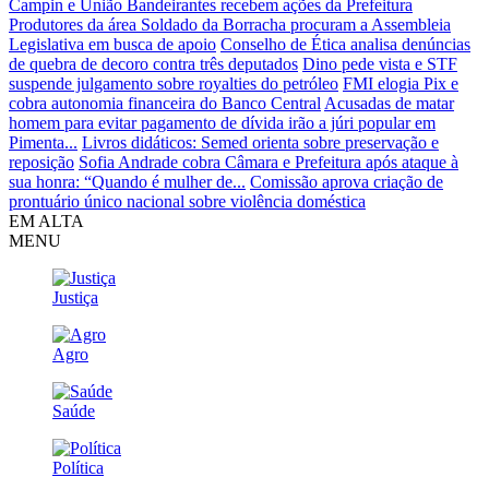
Campin e União Bandeirantes recebem ações da Prefeitura
Produtores da área Soldado da Borracha procuram a Assembleia
Legislativa em busca de apoio
Conselho de Ética analisa denúncias
de quebra de decoro contra três deputados
Dino pede vista e STF
suspende julgamento sobre royalties do petróleo
FMI elogia Pix e
cobra autonomia financeira do Banco Central
Acusadas de matar
homem para evitar pagamento de dívida irão a júri popular em
Pimenta...
Livros didáticos: Semed orienta sobre preservação e
reposição
Sofia Andrade cobra Câmara e Prefeitura após ataque à
sua honra: “Quando é mulher de...
Comissão aprova criação de
prontuário único nacional sobre violência doméstica
EM ALTA
MENU
Justiça
Agro
Saúde
Política