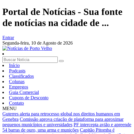
Portal de Notícias - Sua fonte
de notícias na cidade de ...
Entrar
Segunda-feira,
10 de Agosto de 2026
Início
Podcasts
Classificados
Colunas
Empregos
Guia Comercial
Cupons de Desconto
Contato
MENU
Guterres alerta para retrocesso global nos direitos humanos em
Genebra
Comissão aprova criação de plataforma para aproximar
pequenos municípios e universidades
PF intercepta avião e apreende
54 barras de ouro, uma arma e munições
Capitão Pitomba é