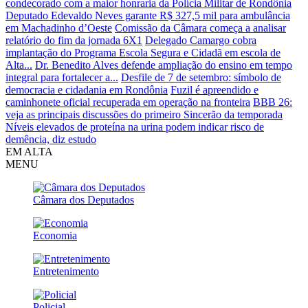
condecorado com a maior honraria da Polícia Militar de Rondônia
Deputado Edevaldo Neves garante R$ 327,5 mil para ambulância
em Machadinho d’Oeste
Comissão da Câmara começa a analisar
relatório do fim da jornada 6X1
Delegado Camargo cobra
implantação do Programa Escola Segura e Cidadã em escola de
Alta...
Dr. Benedito Alves defende ampliação do ensino em tempo
integral para fortalecer a...
Desfile de 7 de setembro: símbolo de
democracia e cidadania em Rondônia
Fuzil é apreendido e
caminhonete oficial recuperada em operação na fronteira
BBB 26:
veja as principais discussões do primeiro Sincerão da temporada
Níveis elevados de proteína na urina podem indicar risco de
demência, diz estudo
EM ALTA
MENU
Câmara dos Deputados
Economia
Entretenimento
Policial