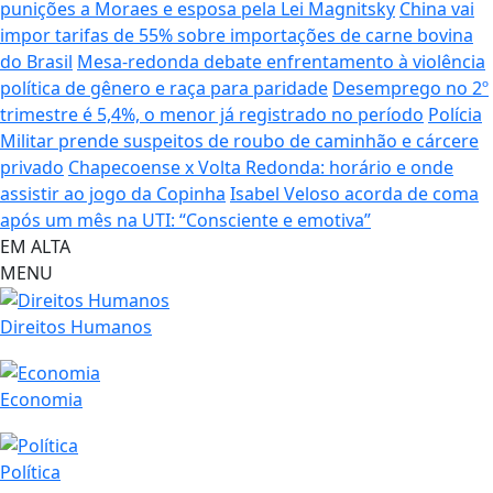
punições a Moraes e esposa pela Lei Magnitsky
China vai
impor tarifas de 55% sobre importações de carne bovina
do Brasil
Mesa-redonda debate enfrentamento à violência
política de gênero e raça para paridade
Desemprego no 2º
trimestre é 5,4%, o menor já registrado no período
Polícia
Militar prende suspeitos de roubo de caminhão e cárcere
privado
Chapecoense x Volta Redonda: horário e onde
assistir ao jogo da Copinha
Isabel Veloso acorda de coma
após um mês na UTI: “Consciente e emotiva”
EM ALTA
MENU
Direitos Humanos
Economia
Política