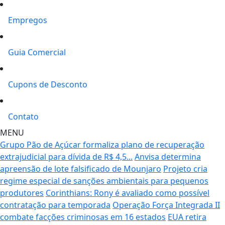
Empregos
Guia Comercial
Cupons de Desconto
Contato
MENU
Grupo Pão de Açúcar formaliza plano de recuperação
extrajudicial para dívida de R$ 4,5...
Anvisa determina
apreensão de lote falsificado de Mounjaro
Projeto cria
regime especial de sanções ambientais para pequenos
produtores
Corinthians: Rony é avaliado como possível
contratação para temporada
Operação Força Integrada II
combate facções criminosas em 16 estados
EUA retira