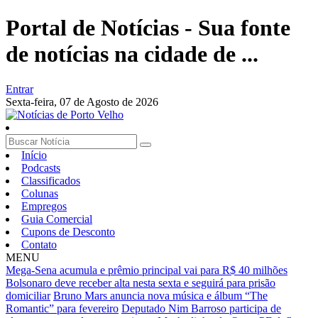
Portal de Notícias - Sua fonte
de notícias na cidade de ...
Entrar
Sexta-feira,
07 de Agosto de 2026
Início
Podcasts
Classificados
Colunas
Empregos
Guia Comercial
Cupons de Desconto
Contato
MENU
Mega-Sena acumula e prêmio principal vai para R$ 40 milhões
Bolsonaro deve receber alta nesta sexta e seguirá para prisão
domiciliar
Bruno Mars anuncia nova música e álbum “The
Romantic” para fevereiro
Deputado Nim Barroso participa de