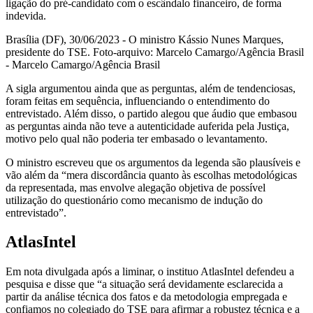
ligação do pré-candidato com o escândalo financeiro, de forma
indevida.
Brasília (DF), 30/06/2023 - O ministro Kássio Nunes Marques,
presidente do TSE. Foto-arquivo: Marcelo Camargo/Agência Brasil
- Marcelo Camargo/Agência Brasil
A sigla argumentou ainda que as perguntas, além de tendenciosas,
foram feitas em sequência, influenciando o entendimento do
entrevistado. Além disso, o partido alegou que áudio que embasou
as perguntas ainda não teve a autenticidade auferida pela Justiça,
motivo pelo qual não poderia ter embasado o levantamento.
O ministro escreveu que os argumentos da legenda são plausíveis e
vão além da “mera discordância quanto às escolhas metodológicas
da representada, mas envolve alegação objetiva de possível
utilização do questionário como mecanismo de indução do
entrevistado”.
AtlasIntel
Em nota divulgada após a liminar, o instituo AtlasIntel defendeu a
pesquisa e disse que “a situação será devidamente esclarecida a
partir da análise técnica dos fatos e da metodologia empregada e
confiamos no colegiado do TSE para afirmar a robustez técnica e a