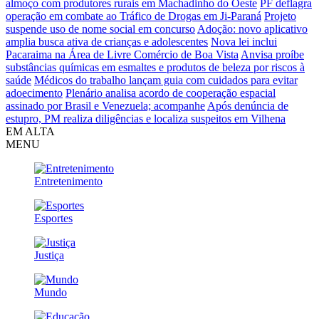
almoço com produtores rurais em Machadinho do Oeste
PF deflagra
operação em combate ao Tráfico de Drogas em Ji-Paraná
Projeto
suspende uso de nome social em concurso
Adoção: novo aplicativo
amplia busca ativa de crianças e adolescentes
Nova lei inclui
Pacaraima na Área de Livre Comércio de Boa Vista
Anvisa proíbe
substâncias químicas em esmaltes e produtos de beleza por riscos à
saúde
Médicos do trabalho lançam guia com cuidados para evitar
adoecimento
Plenário analisa acordo de cooperação espacial
assinado por Brasil e Venezuela; acompanhe
Após denúncia de
estupro, PM realiza diligências e localiza suspeitos em Vilhena
EM ALTA
MENU
Entretenimento
Esportes
Justiça
Mundo