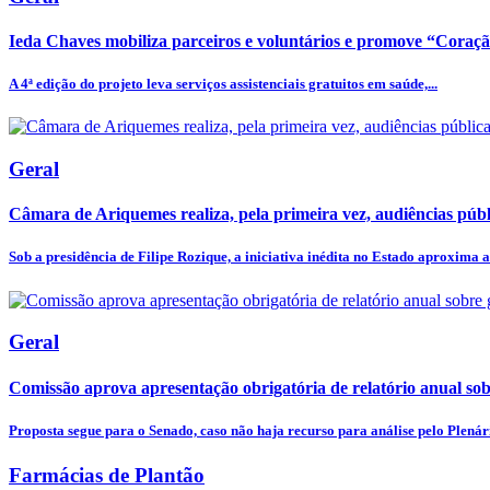
Ieda Chaves mobiliza parceiros e voluntários e promove “Coraç
A 4ª edição do projeto leva serviços assistenciais gratuitos em saúde,...
Geral
Câmara de Ariquemes realiza, pela primeira vez, audiências públi
Sob a presidência de Filipe Rozique, a iniciativa inédita no Estado aproxima a.
Geral
Comissão aprova apresentação obrigatória de relatório anual sobr
Proposta segue para o Senado, caso não haja recurso para análise pelo Plenár
Farmácias de Plantão