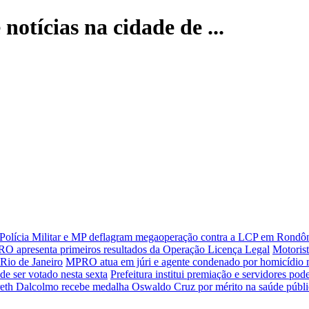
 notícias na cidade de ...
Polícia Militar e MP deflagram megaoperação contra a LCP em Rondôn
O apresenta primeiros resultados da Operação Licença Legal
Motorist
Rio de Janeiro
MPRO atua em júri e agente condenado por homicídio mo
e ser votado nesta sexta
Prefeitura institui premiação e servidores pode
eth Dalcolmo recebe medalha Oswaldo Cruz por mérito na saúde públi