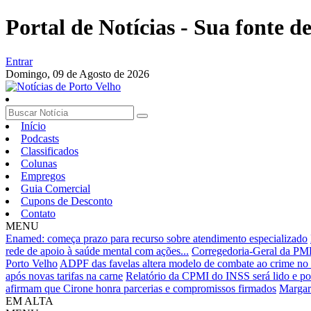
Portal de Notícias - Sua fonte de
Entrar
Domingo,
09 de Agosto de 2026
Início
Podcasts
Classificados
Colunas
Empregos
Guia Comercial
Cupons de Desconto
Contato
MENU
Enamed: começa prazo para recurso sobre atendimento especializado
rede de apoio à saúde mental com ações...
Corregedoria-Geral da PMR
Porto Velho
ADPF das favelas altera modelo de combate ao crime no 
após novas tarifas na carne
Relatório da CPMI do INSS será lido e pod
afirmam que Cirone honra parcerias e compromissos firmados
Margar
EM ALTA