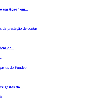
ão em Ação” em...
cas de...
..
e gastos do...
io