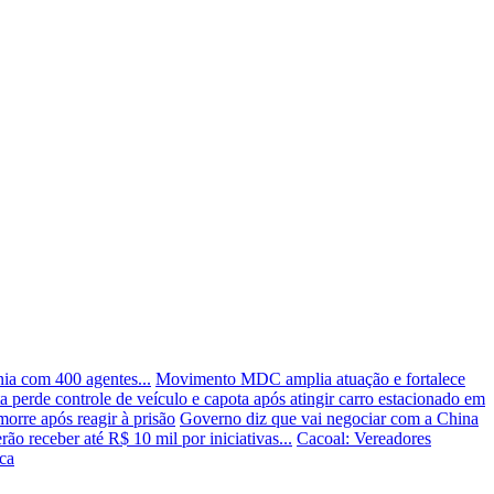
ia com 400 agentes...
Movimento MDC amplia atuação e fortalece
a perde controle de veículo e capota após atingir carro estacionado em
rre após reagir à prisão
Governo diz que vai negociar com a China
rão receber até R$ 10 mil por iniciativas...
Cacoal: Vereadores
ca