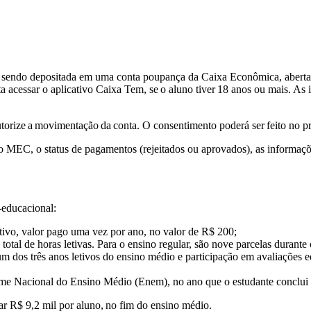
 sendo depositada em uma conta poupança da Caixa Econômica, aberta
ta acessar o aplicativo Caixa Tem, se o aluno tiver 18 anos ou mais. A
utorize a movimentação da conta. O consentimento poderá ser feito no p
do MEC, o status de pagamentos (rejeitados ou aprovados), as informaçõ
-educacional:
letivo, valor pago uma vez por ano, no valor de R$ 200;
otal de horas letivas. Para o ensino regular, são nove parcelas durante
 dos três anos letivos do ensino médio e participação em avaliações e
ame Nacional do Ensino Médio (Enem), no ano que o estudante conclui 
ar R$ 9,2 mil por aluno, no fim do ensino médio.