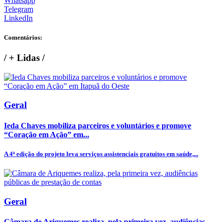
Whatsapp
Telegram
LinkedIn
Comentários:
/
+ Lidas
/
Geral
Ieda Chaves mobiliza parceiros e voluntários e promove
“Coração em Ação” em...
A 4ª edição do projeto leva serviços assistenciais gratuitos em saúde,...
Geral
Câmara de Ariquemes realiza, pela primeira vez, audiências