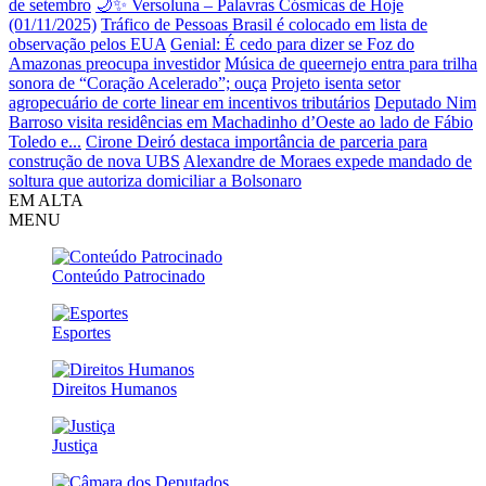
de setembro
🌙✨ Versoluna – Palavras Cósmicas de Hoje
(01/11/2025)
Tráfico de Pessoas Brasil é colocado em lista de
observação pelos EUA
Genial: É cedo para dizer se Foz do
Amazonas preocupa investidor
Música de queernejo entra para trilha
sonora de “Coração Acelerado”; ouça
Projeto isenta setor
agropecuário de corte linear em incentivos tributários
Deputado Nim
Barroso visita residências em Machadinho d’Oeste ao lado de Fábio
Toledo e...
Cirone Deiró destaca importância de parceria para
construção de nova UBS
Alexandre de Moraes expede mandado de
soltura que autoriza domiciliar a Bolsonaro
EM ALTA
MENU
Conteúdo Patrocinado
Esportes
Direitos Humanos
Justiça