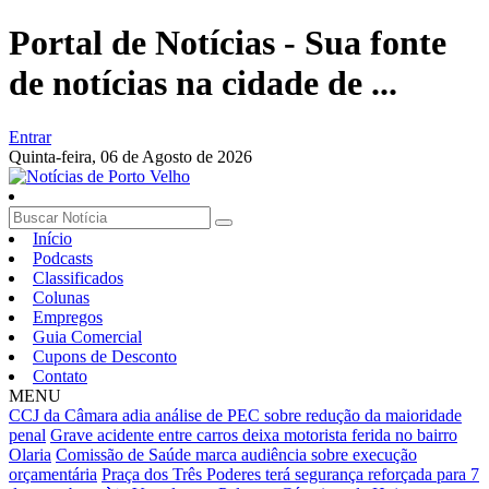
Portal de Notícias - Sua fonte
de notícias na cidade de ...
Entrar
Quinta-feira,
06 de Agosto de 2026
Início
Podcasts
Classificados
Colunas
Empregos
Guia Comercial
Cupons de Desconto
Contato
MENU
CCJ da Câmara adia análise de PEC sobre redução da maioridade
penal
Grave acidente entre carros deixa motorista ferida no bairro
Olaria
Comissão de Saúde marca audiência sobre execução
orçamentária
Praça dos Três Poderes terá segurança reforçada para 7