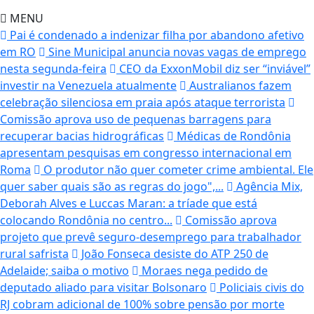
MENU
Pai é condenado a indenizar filha por abandono afetivo
em RO
Sine Municipal anuncia novas vagas de emprego
nesta segunda-feira
CEO da ExxonMobil diz ser “inviável”
investir na Venezuela atualmente
Australianos fazem
celebração silenciosa em praia após ataque terrorista
Comissão aprova uso de pequenas barragens para
recuperar bacias hidrográficas
Médicas de Rondônia
apresentam pesquisas em congresso internacional em
Roma
O produtor não quer cometer crime ambiental. Ele
quer saber quais são as regras do jogo",...
Agência Mix,
Deborah Alves e Luccas Maran: a tríade que está
colocando Rondônia no centro...
Comissão aprova
projeto que prevê seguro-desemprego para trabalhador
rural safrista
João Fonseca desiste do ATP 250 de
Adelaide; saiba o motivo
Moraes nega pedido de
deputado aliado para visitar Bolsonaro
Policiais civis do
RJ cobram adicional de 100% sobre pensão por morte