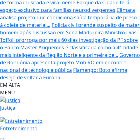
de forma inusitada e vira meme
Parque da Cidade terá
espaço exclusivo para famílias neurodivergentes
Câmara
analisa projeto que condiciona saída temporária de preso
à coleta de material...
Polícia civil prende suspeito de matar
homem após discussão em Sena Madureira
Ministro Dias
Toffoli prorroga por mais 60 dias investigação da PF sobre
o Banco Master
Ariquemes é classificada como a 4ª cidade
mais inteligente da Região Norte e a primeira de...
Governo
de Rondônia apresenta projeto Mob.RO em encontro
nacional de tecnologia pública
Flamengo: Boto afirma
desejo de voltar à Europa
EM ALTA
MENU
Justiça
Entretenimento