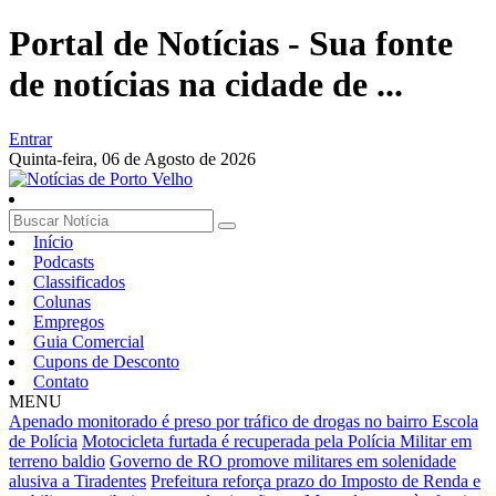
Portal de Notícias - Sua fonte
de notícias na cidade de ...
Entrar
Quinta-feira,
06 de Agosto de 2026
Início
Podcasts
Classificados
Colunas
Empregos
Guia Comercial
Cupons de Desconto
Contato
MENU
Apenado monitorado é preso por tráfico de drogas no bairro Escola
de Polícia
Motocicleta furtada é recuperada pela Polícia Militar em
terreno baldio
Governo de RO promove militares em solenidade
alusiva a Tiradentes
Prefeitura reforça prazo do Imposto de Renda e