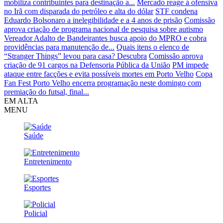
mobiliza contribuintes para destinação a...
Mercado reage à ofensiva
no Irã com disparada do petróleo e alta do dólar
STF condena
Eduardo Bolsonaro a inelegibilidade e a 4 anos de prisão
Comissão
aprova criação de programa nacional de pesquisa sobre autismo
Vereador Adalto de Bandeirantes busca apoio do MPRO e cobra
providências para manutenção de...
Quais itens o elenco de
“Stranger Things” levou para casa? Descubra
Comissão aprova
criação de 91 cargos na Defensoria Pública da União
PM impede
ataque entre facções e evita possíveis mortes em Porto Velho
Copa
Fan Fest Porto Velho encerra programação neste domingo com
premiação do futsal, final...
EM ALTA
MENU
Saúde
Entretenimento
Esportes
Policial