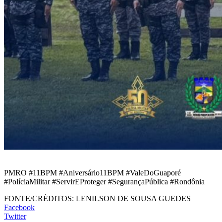
PMRO #11BPM #Aniversário11BPM #ValeDoGuaporé
#PolíciaMilitar #ServirEProteger #SegurançaPública #Rondônia
FONTE/CRÉDITOS:
LENILSON DE SOUSA GUEDES
Facebook
Twitter