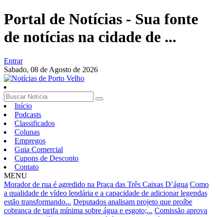
Portal de Notícias - Sua fonte
de notícias na cidade de ...
Entrar
Sabado,
08 de Agosto de 2026
Início
Podcasts
Classificados
Colunas
Empregos
Guia Comercial
Cupons de Desconto
Contato
MENU
Morador de rua é agredido na Praça das Três Caixas D’água
Como
a qualidade de vídeo lendária e a capacidade de adicionar legendas
estão transformando...
Deputados analisam projeto que proíbe
cobrança de tarifa mínima sobre água e esgoto;...
Comissão aprova