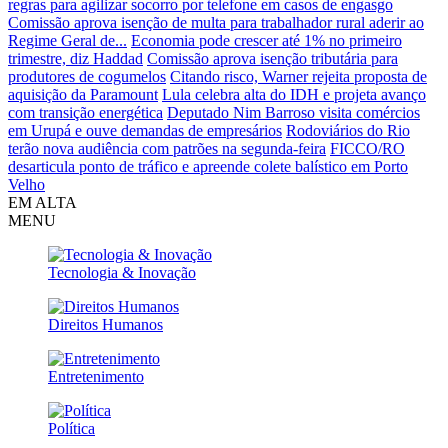
regras para agilizar socorro por telefone em casos de engasgo
Comissão aprova isenção de multa para trabalhador rural aderir ao
Regime Geral de...
Economia pode crescer até 1% no primeiro
trimestre, diz Haddad
Comissão aprova isenção tributária para
produtores de cogumelos
Citando risco, Warner rejeita proposta de
aquisição da Paramount
Lula celebra alta do IDH e projeta avanço
com transição energética
Deputado Nim Barroso visita comércios
em Urupá e ouve demandas de empresários
Rodoviários do Rio
terão nova audiência com patrões na segunda-feira
FICCO/RO
desarticula ponto de tráfico e apreende colete balístico em Porto
Velho
EM ALTA
MENU
Tecnologia & Inovação
Direitos Humanos
Entretenimento
Política