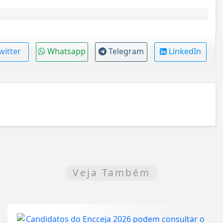
witter
Whatsapp
Telegram
LinkedIn
Veja Também