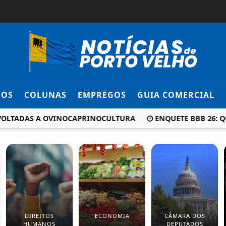
DOS
COLUNAS
EMPREGOS
GUIA COMERCIAL
TADAS A OVINOCAPRINOCULTURA
ENQUETE BBB 26: QUEM
DIREITOS
ECONOMIA
CÂMARA DOS
HUMANOS
DEPUTADOS