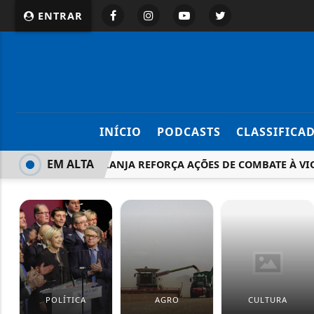
ENTRAR
INÍCIO
PODCASTS
CLASSIFICA
EM ALTA
MAIO LARANJA REFORÇA AÇÕES DE COMBATE À VIO
POLÍTICA
AGRO
CULTURA