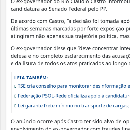
O ex-governador do Rio Cláudio Castro informou ne
candidatura ao Senado Federal pelo PP.
De acordo com Castro, “a decisão foi tomada após
últimas semanas marcadas por forte exposição pú
atingiram não apenas sua trajetória política, ma
O ex-governador disse que “deve concentrar inte
defesa e no completo esclarecimento das acusaçõ
e da lisura de todos os atos praticados ao longo 
LEIA TAMBÉM:
TSE cria conselho para monitorar desinformação e 
Federação PSOL-Rede oficializa apoio à candidatura
Lei garante frete mínimo no transporte de cargas
O anúncio ocorre após Castro ter sido alvo de op
envolvimento do ex-governador com fraudes fin