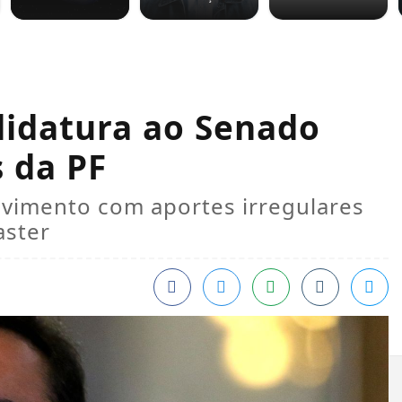
didatura ao Senado
s da PF
lvimento com aportes irregulares
aster