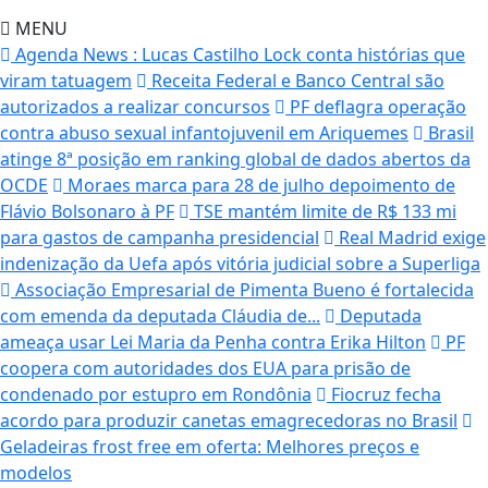
MENU
Agenda News : Lucas Castilho Lock conta histórias que
viram tatuagem
Receita Federal e Banco Central são
autorizados a realizar concursos
PF deflagra operação
contra abuso sexual infantojuvenil em Ariquemes
Brasil
atinge 8ª posição em ranking global de dados abertos da
OCDE
Moraes marca para 28 de julho depoimento de
Flávio Bolsonaro à PF
TSE mantém limite de R$ 133 mi
para gastos de campanha presidencial
Real Madrid exige
indenização da Uefa após vitória judicial sobre a Superliga
Associação Empresarial de Pimenta Bueno é fortalecida
com emenda da deputada Cláudia de...
Deputada
ameaça usar Lei Maria da Penha contra Erika Hilton
PF
coopera com autoridades dos EUA para prisão de
condenado por estupro em Rondônia
Fiocruz fecha
acordo para produzir canetas emagrecedoras no Brasil
Geladeiras frost free em oferta: Melhores preços e
modelos