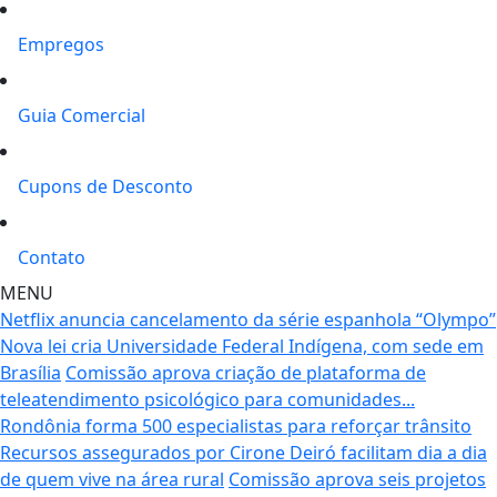
Empregos
Guia Comercial
Cupons de Desconto
Contato
MENU
Netflix anuncia cancelamento da série espanhola “Olympo”
Nova lei cria Universidade Federal Indígena, com sede em
Brasília
Comissão aprova criação de plataforma de
teleatendimento psicológico para comunidades...
Rondônia forma 500 especialistas para reforçar trânsito
Recursos assegurados por Cirone Deiró facilitam dia a dia
de quem vive na área rural
Comissão aprova seis projetos