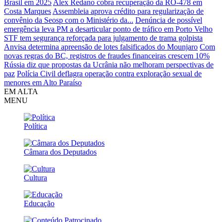
Brasil em 2025
Alex Redano cobra recuperação da RO-478 em
Costa Marques
Assembleia aprova crédito para regularização de
convênio da Seosp com o Ministério da...
Denúncia de possível
emergência leva PM a desarticular ponto de tráfico em Porto Velho
STF tem segurança reforçada para julgamento de trama golpista
Anvisa determina apreensão de lotes falsificados do Mounjaro
Com
novas regras do BC, registros de fraudes financeiras crescem 10%
Rússia diz que propostas da Ucrânia não melhoram perspectivas de
paz
Polícia Civil deflagra operação contra exploração sexual de
menores em Alto Paraíso
EM ALTA
MENU
Política
Câmara dos Deputados
Cultura
Educação