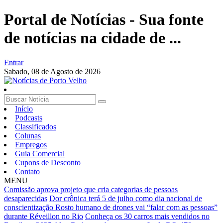
Portal de Notícias - Sua fonte
de notícias na cidade de ...
Entrar
Sabado,
08 de Agosto de 2026
Início
Podcasts
Classificados
Colunas
Empregos
Guia Comercial
Cupons de Desconto
Contato
MENU
Comissão aprova projeto que cria categorias de pessoas
desaparecidas
Dor crônica terá 5 de julho como dia nacional de
conscientização
Rosto humano de drones vai “falar com as pessoas”
durante Réveillon no Rio
Conheça os 30 carros mais vendidos no