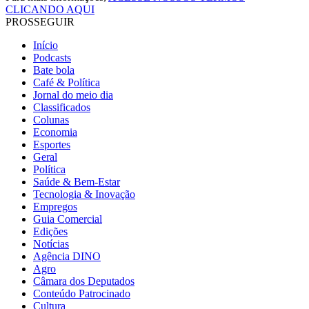
CLICANDO AQUI
PROSSEGUIR
Início
Podcasts
Bate bola
Café & Política
Jornal do meio dia
Classificados
Colunas
Economia
Esportes
Geral
Política
Saúde & Bem-Estar
Tecnologia & Inovação
Empregos
Guia Comercial
Edições
Notícias
Agência DINO
Agro
Câmara dos Deputados
Conteúdo Patrocinado
Cultura