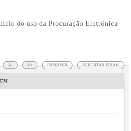
nício do uso da Procuração Eletrônica
A-
A+
IMPRIMIR
REPORTAR ERROS
GEM