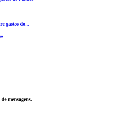
e gastos do...
io
o de mensagens.