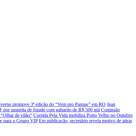
verno promove 3ª edição do “Vem pro Parque” em RO
Jean
 por suspeita de fraude com gabarito de R$ 500 mil
Comissão
“Olhar de vilão”
Corrida Pela Vida mobiliza Porto Velho no Outubro
e para o Grupo VIP
Em publicação, secretário revela motivo de atirar