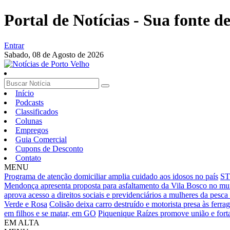
Portal de Notícias - Sua fonte de
Entrar
Sabado,
08 de Agosto de 2026
Início
Podcasts
Classificados
Colunas
Empregos
Guia Comercial
Cupons de Desconto
Contato
MENU
Programa de atenção domiciliar amplia cuidado aos idosos no país
ST
Mendonça apresenta proposta para asfaltamento da Vila Bosco no muni
aprova acesso a direitos sociais e previdenciários a mulheres da pesca 
Verde e Rosa
Colisão deixa carro destruído e motorista presa às ferr
em filhos e se matar, em GO
Piquenique Raízes promove união e forta
EM ALTA