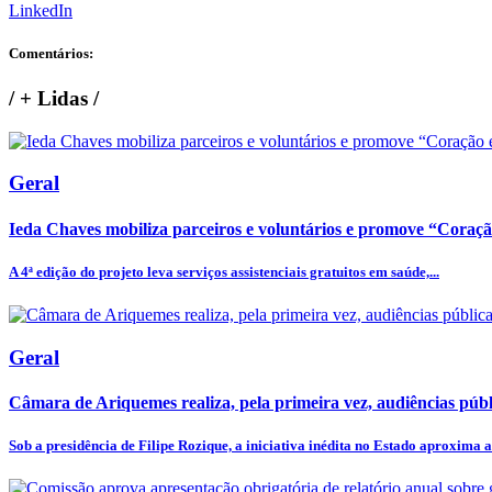
LinkedIn
Comentários:
/
+ Lidas
/
Geral
Ieda Chaves mobiliza parceiros e voluntários e promove “Coraç
A 4ª edição do projeto leva serviços assistenciais gratuitos em saúde,...
Geral
Câmara de Ariquemes realiza, pela primeira vez, audiências públi
Sob a presidência de Filipe Rozique, a iniciativa inédita no Estado aproxima a.