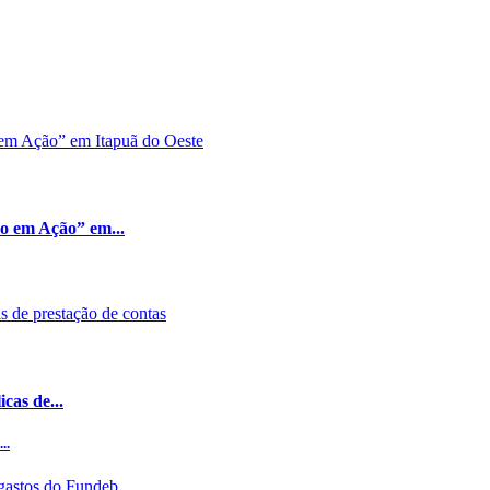
ão em Ação” em...
cas de...
..