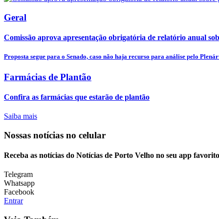
Geral
Comissão aprova apresentação obrigatória de relatório anual sobr
Proposta segue para o Senado, caso não haja recurso para análise pelo Plenár
Farmácias de Plantão
Confira as farmácias que estarão de plantão
Saiba mais
Nossas notícias
no celular
Receba as notícias do Notícias de Porto Velho no seu app favorit
Telegram
Whatsapp
Facebook
Entrar