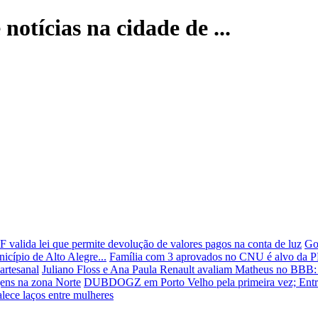
 notícias na cidade de ...
F valida lei que permite devolução de valores pagos na conta de luz
Go
cípio de Alto Alegre...
Família com 3 aprovados no CNU é alvo da PF
artesanal
Juliano Floss e Ana Paula Renault avaliam Matheus no BBB: 
agens na zona Norte
DUBDOGZ em Porto Velho pela primeira vez; Entr
lece laços entre mulheres