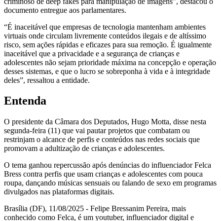
criminoso de deep fakes para manipulação de imagens”, destacou o
documento entregue aos parlamentares.
“É inaceitável que empresas de tecnologia mantenham ambientes
virtuais onde circulam livremente conteúdos ilegais e de altíssimo
risco, sem ações rápidas e eficazes para sua remoção. É igualmente
inaceitável que a privacidade e a segurança de crianças e
adolescentes não sejam prioridade máxima na concepção e operação
desses sistemas, e que o lucro se sobreponha à vida e à integridade
deles”, ressaltou a entidade.
Entenda
O presidente da Câmara dos Deputados, Hugo Motta, disse nesta
segunda-feira (11) que vai pautar projetos que combatam ou
restrinjam o alcance de perfis e conteúdos nas redes sociais que
promovam a adultização de crianças e adolescentes.
O tema ganhou repercussão após denúncias do influenciador Felca
Bress contra perfis que usam crianças e adolescentes com pouca
roupa, dançando músicas sensuais ou falando de sexo em programas
divulgados nas plataformas digitais.
Brasília (DF), 11/08/2025 - Felipe Bressanim Pereira, mais
conhecido como Felca, é um youtuber, influenciador digital e