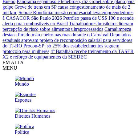
Bueno
Panorama espantoso e tenebroso, diz Gonet sobre plano para
golpe
Greve de trens em SP causa congestionamento de mais de 2
mil km
Sebrae Rondônia: missão empresarial leva empreendedores
à CASACOR São Paulo 2026
Petróleo passa de US$ 100 e acende
alerta para combustíveis no Brasil
Trabalhadores brasileiros lideram
percepção de risco sobre alimentos ultraprocessados
Carnalimpeza
destaca fim do mau cheiro nas ruas durante o Carnaval
Deputados
estaduais aprovam projeto de recomposição salarial para servidores
do TJ-RO
Procon-SP: só 25% dos estabelecimentos seguem
protocolo para mulheres
4º Batalhão recebe treinamento da TASER
X2 e reforço de equipamentos da SESDEC
EM ALTA
MENU
Mundo
Esportes
Direitos Humanos
Política