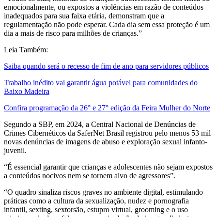
emocionalmente, ou expostos a violências em razão de conteúdos
inadequados para sua faixa etária, demonstram que a
regulamentação não pode esperar. Cada dia sem essa proteção é um
dia a mais de risco para milhões de crianças.”
Leia Também:
Saiba quando será o recesso de fim de ano para servidores públicos
Trabalho inédito vai garantir água potável para comunidades do
Baixo Madeira
Confira programação da 26° e 27° edição da Feira Mulher do Norte
Segundo a SBP, em 2024, a Central Nacional de Denúncias de
Crimes Cibernéticos da SaferNet Brasil registrou pelo menos 53 mil
novas denúncias de imagens de abuso e exploração sexual infanto-
juvenil.
“É essencial garantir que crianças e adolescentes não sejam expostos
a conteúdos nocivos nem se tornem alvo de agressores”.
“O quadro sinaliza riscos graves no ambiente digital, estimulando
práticas como a cultura da sexualização, nudez e pornografia
infantil, sexting, sextorsão, estupro virtual, grooming e o uso