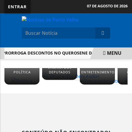
07 DE AGOSTO DE 2026
ENTRAR
MENU
PRORROGA DESCONTOS NO QUEROSENE DE AVIAÇÃO E NO BI
EM ALTA
CÂMARA DOS
POLÍTICA
DEPUTADOS
ENTRETENIMENTO
CU