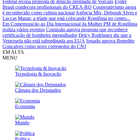
Federal recusa proposta de delação premiada de Vorcaro
Eyder
Brasil condecora profissionais do CREA-RO
Cooperativismo agora
é reconhecido como cultura nacional
Agência Mix, Deborah Alves e
Luccas Maran: a tríade que está colocando Rondônia no centro...
Em Comemoração ao Dia Internacional da Mulher PM de Rondônia
realiza vários eventos
Comissão aprova proposta que reconhece
certificação de bombeiro mergulhador
Delcy Rodríguez diz que a
Venezuela não está subordinada aos EUA
Senado aprova Benedito
Gonçalves como novo corregedor do CNJ
EM ALTA
MENU
Tecnologia & Inovação
Câmara dos Deputados
Economia
Mundo
Política