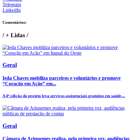
Telegram
LinkedIn
Comentários:
/
+ Lidas
/
Geral
Ieda Chaves mobiliza parceiros e voluntários e promove
“Coração em Ação” em...
A 4ª edição do projeto leva serviços assistenciais gratuitos em saúde,...
Geral
Câmara de Ariquemes realiza, pela primeira vez, audiências