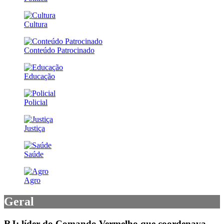
Cultura
Conteúdo Patrocinado
Educação
Policial
Justiça
Saúde
Agro
Geral
RJ: líder do Comando Vermelho que coordenava