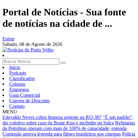
Portal de Notícias - Sua fonte
de notícias na cidade de ...
Entrar
Sabado,
08 de Agosto de 2026
Início
Podcasts
Classificados
Colunas
Empregos
Guia Comercial
Cupons de Desconto
Contato
MENU
Edevaldo Neves cobra limpeza urgente na RO-387
“É um padrão”,
diz coletivo sobre caso da Boate Kiss e incêndio na Suíça
Refinarias
da Petrobras operam com mais de 100% de capacidade; entenda
Comissão aprova legenda para filmes brasileiros nos cinemas
Polícia