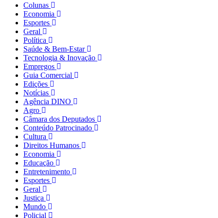
Colunas
Economia
Esportes
Geral
Política
Saúde & Bem-Estar
Tecnologia & Inovação
Empregos
Guia Comercial
Edições
Notícias
Agência DINO
Agro
Câmara dos Deputados
Conteúdo Patrocinado
Cultura
Direitos Humanos
Economia
Educação
Entretenimento
Esportes
Geral
Justiça
Mundo
Policial