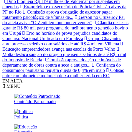
Dino bloqueia R$ 119 milhões de Valdemar por suspeitas em
emendas
Ex-prefeito e ex-secretário de Polícia Civil são alvos da
PF no Rio
Comissão aprova obrigação de agressor pagar
tratamento psicológico de vítimas de...
Gerson no Cruzeiro? Pai
do atleta avisa: “O Zenit tem que querer vender”
Cláudia de Jesus
garante R$ 80 mil para programa de melhoramento genético bovino
em Urupá
Erro no horário de prova prejudica candidatos do
Concurso Nacional Unificado em Fortaleza
Grupo Chavantes
abre processo seletivo com salários de até R$ 4 mil em Vilhena
Educação empreendedora avança nas escolas de Porto Velho
Motta destaca sanção do projeto que isenta salários de até R$ 5 mil
do Imposto de Renda
Comissão aprova doação de imóveis de
departamento de obras contra a seca a antigos...
Confiança do
consumidor paulistano registra queda de 0,4% em maio
Colisão
entre caminhonete e motoneta deixa mulher ferida em RO
EM ALTA
MENU
Conteúdo Patrocinado
Política