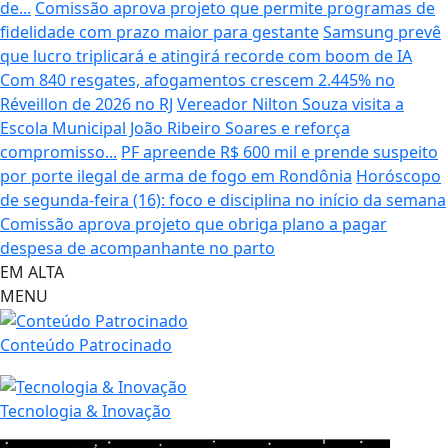
de...
Comissão aprova projeto que permite programas de
fidelidade com prazo maior para gestante
Samsung prevê
que lucro triplicará e atingirá recorde com boom de IA
Com 840 resgates, afogamentos crescem 2.445% no
Réveillon de 2026 no RJ
Vereador Nilton Souza visita a
Escola Municipal João Ribeiro Soares e reforça
compromisso...
PF apreende R$ 600 mil e prende suspeito
por porte ilegal de arma de fogo em Rondônia
Horóscopo
de segunda-feira (16): foco e disciplina no início da semana
Comissão aprova projeto que obriga plano a pagar
despesa de acompanhante no parto
EM ALTA
MENU
Conteúdo Patrocinado
Tecnologia & Inovação