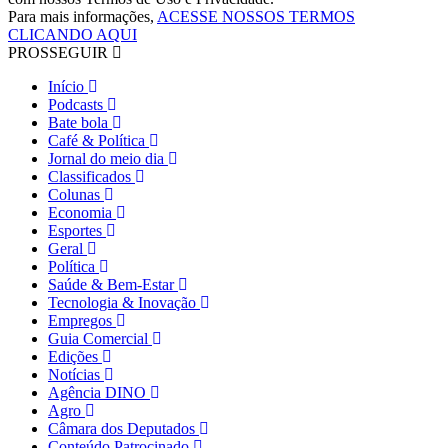
Para mais informações,
ACESSE NOSSOS TERMOS
CLICANDO AQUI
PROSSEGUIR
Início
Podcasts
Bate bola
Café & Política
Jornal do meio dia
Classificados
Colunas
Economia
Esportes
Geral
Política
Saúde & Bem-Estar
Tecnologia & Inovação
Empregos
Guia Comercial
Edições
Notícias
Agência DINO
Agro
Câmara dos Deputados
Conteúdo Patrocinado