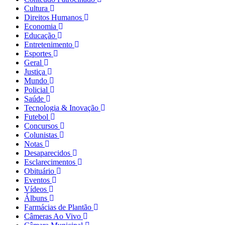
Cultura
Direitos Humanos
Economia
Educação
Entretenimento
Esportes
Geral
Justiça
Mundo
Policial
Saúde
Tecnologia & Inovação
Futebol
Concursos
Colunistas
Notas
Desaparecidos
Esclarecimentos
Obituário
Eventos
Vídeos
Álbuns
Farmácias de Plantão
Câmeras Ao Vivo