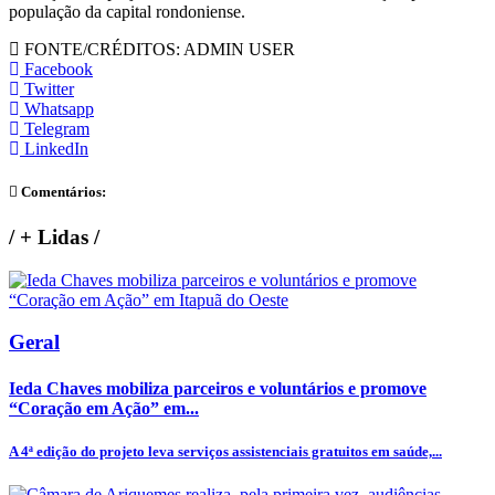
população da capital rondoniense.
FONTE/CRÉDITOS:
ADMIN USER
Facebook
Twitter
Whatsapp
Telegram
LinkedIn
Comentários:
/
+ Lidas
/
Geral
Ieda Chaves mobiliza parceiros e voluntários e promove
“Coração em Ação” em...
A 4ª edição do projeto leva serviços assistenciais gratuitos em saúde,...