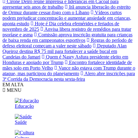
Cirone Deiró reúne imprensa e lideranças em Cacoal para
apresentar seis anos de trabalho
Irã anuncia liberação do estreito
de Ormuz durante cessar-fogo com o Líbano
Vídeos curtos
podem prejudicar concentração e aumentar ansiedade em crianças,
aponta estudo
Hoje é Dia celebra efemérides e feriados de
novembro de 2025
Anvisa libera registro de remédios para tratar
psoríase e asma
Comissão aprova inscrição gratuita para crianças
de baixa renda em campeonatos esportivos
Regras do período de
defeso eleitoral começam a valer neste sábado
Deputado Alan
Queiroz destina R$ 75 mil para fortalecer a saúde bucal em
Candeias do Jamari
Quem é Nasry Asfura presidente eleito em
Honduras e apoiado por Trump
Encontro fortalece identidade de
mães solo em Porto Velho
Vance não estava com Trump durante o
ataque, mas participou do planejamento
Alero abre inscrições para
3ª Corrida da Democracia nesta sexta-feira
EM ALTA
MENU
Educação
Saúde