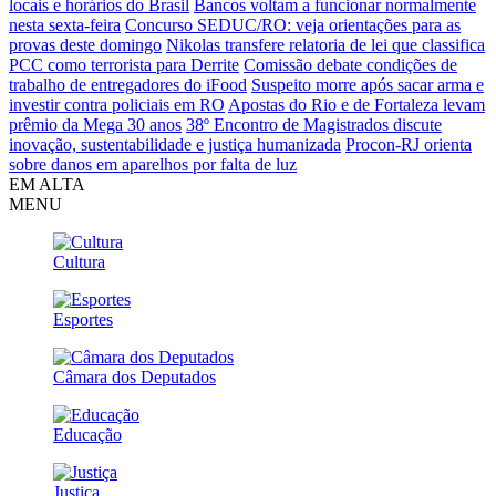
locais e horários do Brasil
Bancos voltam a funcionar normalmente
nesta sexta-feira
Concurso SEDUC/RO: veja orientações para as
provas deste domingo
Nikolas transfere relatoria de lei que classifica
PCC como terrorista para Derrite
Comissão debate condições de
trabalho de entregadores do iFood
Suspeito morre após sacar arma e
investir contra policiais em RO
Apostas do Rio e de Fortaleza levam
prêmio da Mega 30 anos
38º Encontro de Magistrados discute
inovação, sustentabilidade e justiça humanizada
Procon-RJ orienta
sobre danos em aparelhos por falta de luz
EM ALTA
MENU
Cultura
Esportes
Câmara dos Deputados
Educação
Justiça