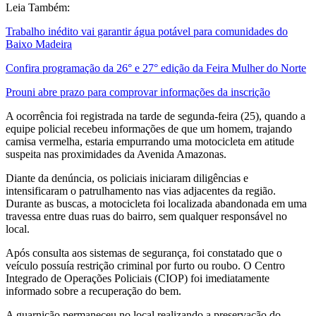
Leia Também:
Trabalho inédito vai garantir água potável para comunidades do
Baixo Madeira
Confira programação da 26° e 27° edição da Feira Mulher do Norte
Prouni abre prazo para comprovar informações da inscrição
A ocorrência foi registrada na tarde de segunda-feira (25), quando a
equipe policial recebeu informações de que um homem, trajando
camisa vermelha, estaria empurrando uma motocicleta em atitude
suspeita nas proximidades da Avenida Amazonas.
Diante da denúncia, os policiais iniciaram diligências e
intensificaram o patrulhamento nas vias adjacentes da região.
Durante as buscas, a motocicleta foi localizada abandonada em uma
travessa entre duas ruas do bairro, sem qualquer responsável no
local.
Após consulta aos sistemas de segurança, foi constatado que o
veículo possuía restrição criminal por furto ou roubo. O Centro
Integrado de Operações Policiais (CIOP) foi imediatamente
informado sobre a recuperação do bem.
A guarnição permaneceu no local realizando a preservação do