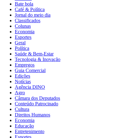
Bate bola
Café & Política
Jornal do meio dia
Classificados
Colunas
Economia
Esportes
Geral
Política
Saúde & Bem-Estar
Tecnologia & Inovação
Empregos
Guia Comercial
Edições
Notícias
Agência DINO
Agro
Câmara dos Deputados
Conteúdo Patrocinado
Cultura
Direitos Humanos
Economia
Educação
Entretenimento
Esportes