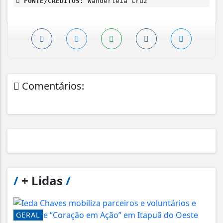
FONTE/CRÉDITOS:
Wanderleia Cruz
Comentários:
/
+ Lidas
/
GERAL