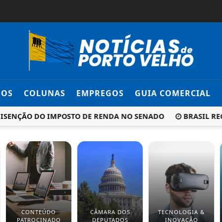
DOS
COLUNAS
EMPREGOS
GUIA COMERCIAL
ISENÇÃO DO IMPOSTO DE RENDA NO SENADO
BRASIL REG
CONTEÚDO
CÂMARA DOS
TECNOLOGIA &
PATROCINADO
DEPUTADOS
INOVAÇÃO