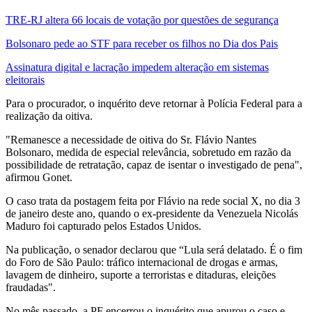
TRE-RJ altera 66 locais de votação por questões de segurança
Bolsonaro pede ao STF para receber os filhos no Dia dos Pais
Assinatura digital e lacração impedem alteração em sistemas
eleitorais
Para o procurador, o inquérito deve retornar à Polícia Federal para a
realização da oitiva.
"Remanesce a necessidade de oitiva do Sr. Flávio Nantes
Bolsonaro, medida de especial relevância, sobretudo em razão da
possibilidade de retratação, capaz de isentar o investigado de pena",
afirmou Gonet.
O caso trata da postagem feita por Flávio na rede social X, no dia 3
de janeiro deste ano, quando o ex-presidente da Venezuela Nicolás
Maduro foi capturado pelos Estados Unidos.
Na publicação, o senador declarou que “Lula será delatado. É o fim
do Foro de São Paulo: tráfico internacional de drogas e armas,
lavagem de dinheiro, suporte a terroristas e ditaduras, eleições
fraudadas".
No mês passado, a PF encerrou o inquérito que apurou o caso e