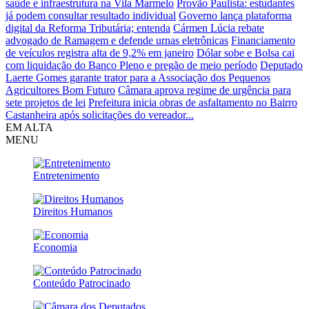
saúde e infraestrutura na Vila Marmelo
Provão Paulista: estudantes
já podem consultar resultado individual
Governo lança plataforma
digital da Reforma Tributária; entenda
Cármen Lúcia rebate
advogado de Ramagem e defende urnas eletrônicas
Financiamento
de veículos registra alta de 9,2% em janeiro
Dólar sobe e Bolsa cai
com liquidação do Banco Pleno e pregão de meio período
Deputado
Laerte Gomes garante trator para a Associação dos Pequenos
Agricultores Bom Futuro
Câmara aprova regime de urgência para
sete projetos de lei
Prefeitura inicia obras de asfaltamento no Bairro
Castanheira após solicitações do vereador...
EM ALTA
MENU
Entretenimento
Direitos Humanos
Economia
Conteúdo Patrocinado