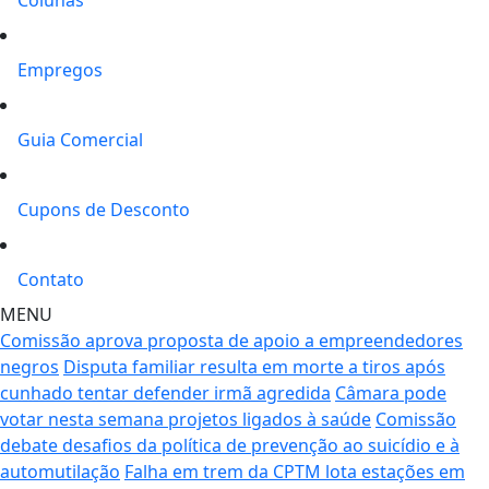
Empregos
Guia Comercial
Cupons de Desconto
Contato
MENU
Comissão aprova proposta de apoio a empreendedores
negros
Disputa familiar resulta em morte a tiros após
cunhado tentar defender irmã agredida
Câmara pode
votar nesta semana projetos ligados à saúde
Comissão
debate desafios da política de prevenção ao suicídio e à
automutilação
Falha em trem da CPTM lota estações em