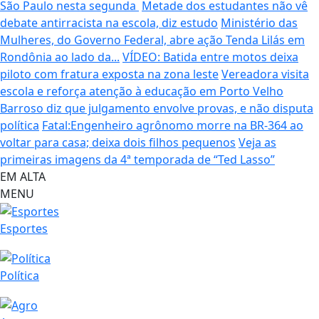
São Paulo nesta segunda
Metade dos estudantes não vê
debate antirracista na escola, diz estudo
Ministério das
Mulheres, do Governo Federal, abre ação Tenda Lilás em
Rondônia ao lado da...
VÍDEO: Batida entre motos deixa
piloto com fratura exposta na zona leste
Vereadora visita
escola e reforça atenção à educação em Porto Velho
Barroso diz que julgamento envolve provas, e não disputa
política
Fatal:Engenheiro agrônomo morre na BR-364 ao
voltar para casa; deixa dois filhos pequenos
Veja as
primeiras imagens da 4ª temporada de “Ted Lasso”
EM ALTA
MENU
Esportes
Política