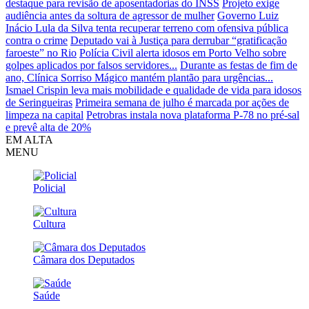
destaque para revisão de aposentadorias do INSS
Projeto exige
audiência antes da soltura de agressor de mulher
Governo Luiz
Inácio Lula da Silva tenta recuperar terreno com ofensiva pública
contra o crime
Deputado vai à Justiça para derrubar “gratificação
faroeste” no Rio
Polícia Civil alerta idosos em Porto Velho sobre
golpes aplicados por falsos servidores...
Durante as festas de fim de
ano, Clínica Sorriso Mágico mantém plantão para urgências...
Ismael Crispin leva mais mobilidade e qualidade de vida para idosos
de Seringueiras
Primeira semana de julho é marcada por ações de
limpeza na capital
Petrobras instala nova plataforma P-78 no pré-sal
e prevê alta de 20%
EM ALTA
MENU
Policial
Cultura
Câmara dos Deputados
Saúde