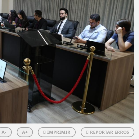
A-
A+
IMPRIMIR
REPORTAR ERROS