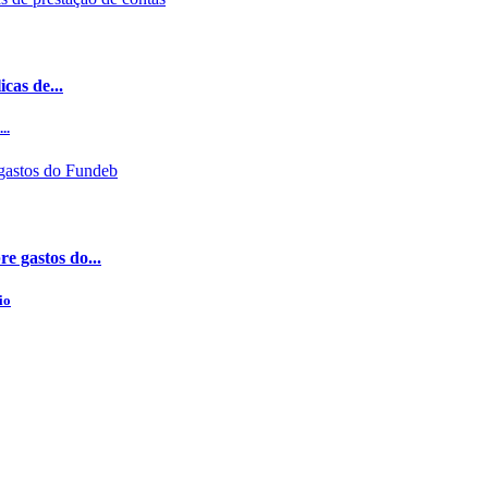
cas de...
..
e gastos do...
io