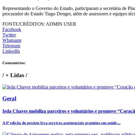
Representando o Governo do Estado, participaram a secretária de Plan
procurador do Estado Tiago Denger, além de assessores e equipes técn
FONTE/CRÉDITOS:
ADMIN USER
Facebook
Twitter
Whatsapp
Telegram
LinkedIn
Comentários:
/
+ Lidas
/
Geral
Ieda Chaves mobiliza parceiros e voluntários e promove “Coraç
A 4ª edição do projeto leva serviços assistenciais gratuitos em saúde,...