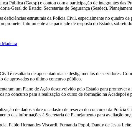
ça Pública (Gaesp) e contou com a participação de integrantes das Pr
ia-Geral do Estado; Secretarias de Segurança (Sesdec), Planejamento (
 deficiências estruturais da Polícia Civil, especialmente no quadro de
 comprometer futuramente a capacidade de resposta do Estado, sobretud
o Madeira
ivil é resultado de aposentadorias e desligamentos de servidores. Como
o de aprovados no último concurso público.
ntaram um Plano de Ação desenvolvido pelo Estado para promover a ree
s no concurso para a realização do curso de formação na Acadepol e po
lização de dados sobre o cadastro de reserva do concurso da Polícia Ci
ento das informações à Secretaria de Planejamento para avaliação orç
rcia, Pablo Hernandes Viscardi, Fernanda Poppl, Dandy de Jesus Leite