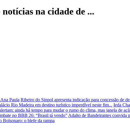
 notícias na cidade de ...
 Ana Paula
Ribeiro do Sinpol apresenta indicação para concessão de d
ácio Rio Madeira em destino turístico imperdível neste fim...
Ieda Cha
 alertam: ainda há tempo para mudar o rumo do clima, mas janela de ação
mbate no BBB 26: “Brasil tá vendo”
Adalto de Bandeirantes convida p
o Bolsonaro: o blefe da rampa