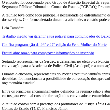
O encontro foi coordenado pelo Grupo de Atuação Especial da Seguran
Segurança Pública; Tribunal de Contas do Estado (TCE/RO); Procurador
A reunião teve como foco principal a necessidade de enfrentamento das
dos serviços. Conforme alertado durante a atividade, o cenário pode
Leia Também:
Trabalho inédito vai garantir água potável para comunidades do Baix
Confira programação da 26° e 27° edição da Feira Mulher do Norte
Prouni abre prazo para comprovar informações da inscrição
Segundo representantes da Sesdec, a defasagem no efetivo da Polícia C
convocação para a Academia de Polícia Civil (Acadepol) e a nomeaçã
Durante o encontro, representantes do Poder Executivo também aprese
debatidas, foi mencionada a possibilidade de convocação dos aprovado
orçamentária estadual.
Entre os principais encaminhamentos definidos na reunião estão a atua
custos para eventual curso de formação dos convocados e encaminham
A reunião contou com a presença dos promotores de Justiça Tânia Ga
Contas do Estado (TCE), Francisco Júnior.