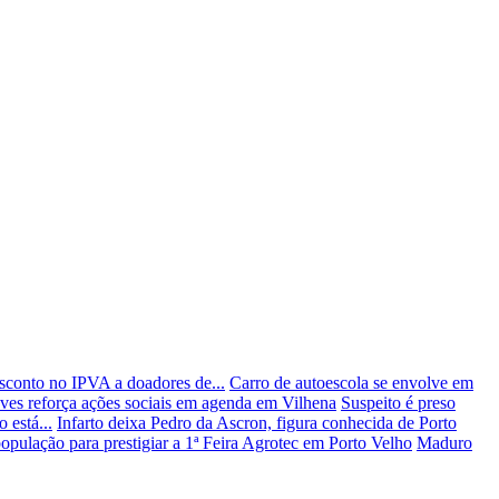
esconto no IPVA a doadores de...
Carro de autoescola se envolve em
ves reforça ações sociais em agenda em Vilhena
Suspeito é preso
 está...
Infarto deixa Pedro da Ascron, figura conhecida de Porto
opulação para prestigiar a 1ª Feira Agrotec em Porto Velho
Maduro