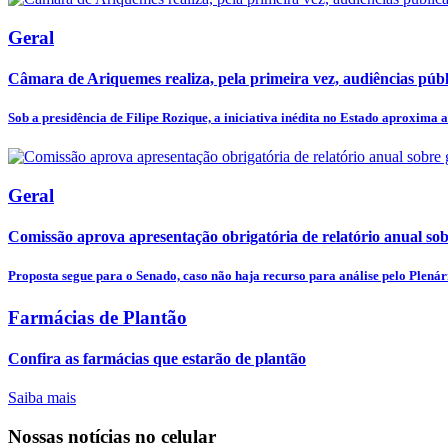
Geral
Câmara de Ariquemes realiza, pela primeira vez, audiências públi
Sob a presidência de Filipe Rozique, a iniciativa inédita no Estado aproxima a.
Geral
Comissão aprova apresentação obrigatória de relatório anual sobr
Proposta segue para o Senado, caso não haja recurso para análise pelo Plenár
Farmácias de Plantão
Confira as farmácias que estarão de plantão
Saiba mais
Nossas notícias
no celular