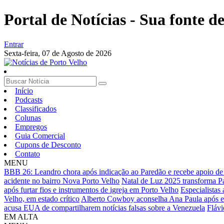
Portal de Notícias - Sua fonte de
Entrar
Sexta-feira,
07 de Agosto de 2026
Início
Podcasts
Classificados
Colunas
Empregos
Guia Comercial
Cupons de Desconto
Contato
MENU
BBB 26: Leandro chora após indicação ao Paredão e recebe apoio de
acidente no bairro Nova Porto Velho
Natal de Luz 2025 transforma Pal
após furtar fios e instrumentos de igreja em Porto Velho
Especialistas
Velho, em estado crítico
Alberto Cowboy aconselha Ana Paula após e
acusa EUA de compartilharem notícias falsas sobre a Venezuela
Flávi
EM ALTA