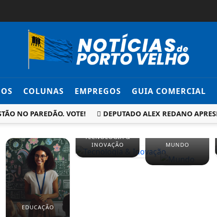
DOS
COLUNAS
EMPREGOS
GUIA COMERCIAL
TÃO NO PAREDÃO. VOTE!
DEPUTADO ALEX REDANO APRESEN
TECNOLOGIA &
INOVAÇÃO
MUNDO
EDUCAÇÃO