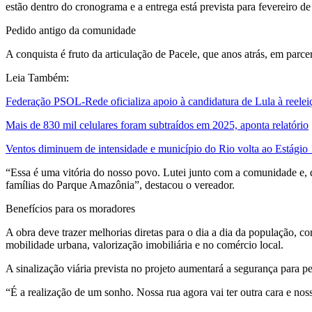
estão dentro do cronograma e a entrega está prevista para fevereiro d
Pedido antigo da comunidade
A conquista é fruto da articulação de Pacele, que anos atrás, em parc
Leia Também:
Federação PSOL-Rede oficializa apoio à candidatura de Lula à reelei
Mais de 830 mil celulares foram subtraídos em 2025, aponta relatório
Ventos diminuem de intensidade e município do Rio volta ao Estágio 
“Essa é uma vitória do nosso povo. Lutei junto com a comunidade e, d
famílias do Parque Amazônia”, destacou o vereador.
Benefícios para os moradores
A obra deve trazer melhorias diretas para o dia a dia da população,
mobilidade urbana, valorização imobiliária e no comércio local.
A sinalização viária prevista no projeto aumentará a segurança para
“É a realização de um sonho. Nossa rua agora vai ter outra cara e noss