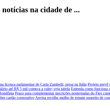
 notícias na cidade de ...
na licença parlamentar de Carla Zambelli, presa na Itália
Projeto prevê 
lário até R$ 5 mil começa a valer; veja tabela
Entenda como funciona a 
 Rondônia
Prazo para complementar inscrições postergadas do Fies come
bre cartão corporativo
Anvisa recolhe molho de tomate suspeito de con