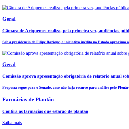
Geral
Câmara de Ariquemes realiza, pela primeira vez, audiências públi
Sob a presidência de Filipe Rozique, a iniciativa inédita no Estado aproxima a.
Geral
Comissão aprova apresentação obrigatória de relatório anual sobr
Proposta segue para o Senado, caso não haja recurso para análise pelo Plenár
Farmácias de Plantão
Confira as farmácias que estarão de plantão
Saiba mais