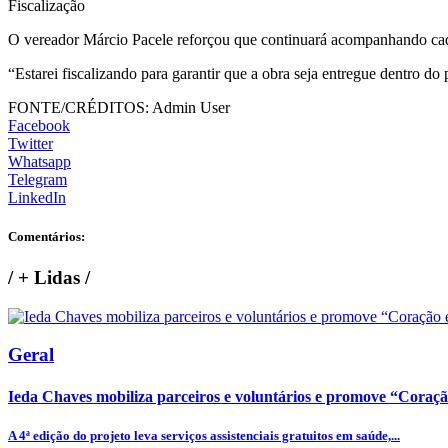
Fiscalização
O vereador Márcio Pacele reforçou que continuará acompanhando cad
“Estarei fiscalizando para garantir que a obra seja entregue dentro d
FONTE/CRÉDITOS:
Admin User
Facebook
Twitter
Whatsapp
Telegram
LinkedIn
Comentários:
/
+ Lidas
/
Geral
Ieda Chaves mobiliza parceiros e voluntários e promove “Coraç
A 4ª edição do projeto leva serviços assistenciais gratuitos em saúde,...