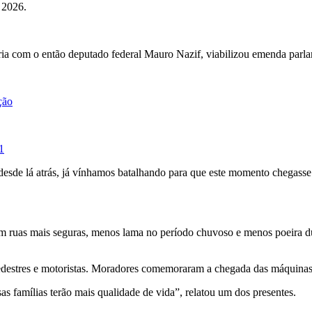
e 2026.
eria com o então deputado federal Mauro Nazif, viabilizou emenda parla
ção
1
esde lá atrás, já vínhamos batalhando para que este momento chegasse.
 com ruas mais seguras, menos lama no período chuvoso e menos poeira
 pedestres e motoristas. Moradores comemoraram a chegada das máquinas
as famílias terão mais qualidade de vida”, relatou um dos presentes.