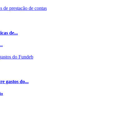
cas de...
..
e gastos do...
io