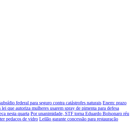
subsídio federal para seguro contra catástrofes naturais
Enem: prazo
lei que autoriza mulheres usarem spray de pimenta para defesa
ça nesta quarta
Por unanimidade, STF torna Eduardo Bolsonaro réu
ter pedaços de vidro
Leilão garante concessão para restauração