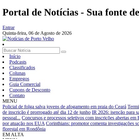
Portal de Notícias - Sua fonte de
Entrar
Quinta-feira,
06 de Agosto de 2026
Início
Podcasts
Classificados
Colunas
Empregos
Guia Comercial
Cupons de Desconto
Contato
MENU
Policial de folga salva jovens de afogamento em praia do Ceará
Termi
de inscrição é prorrogado até dia 12 de junho
IR 2026: isenção para sa
pessoal...
Concursos e processos seletivos com inscrições abertas em
por atuação nos EUA
Corinthians: promotor comenta investigações so
florestal em Rondônia
EM ALTA