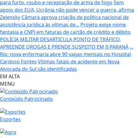
para furto, roubo e receptação de arma de fogo
Sem
apoio dos EUA, Ucrânia não pode vencer a guerra, afirma
Zelensky
Câmara aprova criação de política nacional de
assistência jurídica às vítimas de...
Projeto exige nome
fantasia e CNPJ em faturas de cartão de crédito e débito
POLÍCIA MILITAR DESARTICULA PONTO DE TRÁFICO,
APREENDE DROGAS E PRENDE SUSPEITO EM JI-PARANÁ
...
Rio: nova enfermaria abre 90 vagas mensais no Hospital
Cardoso Fontes
Vítimas fatais de acidente em Nova
Alvorada do Sul são identificadas
EM ALTA
MENU
Conteúdo Patrocinado
Esportes