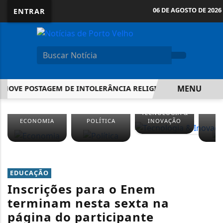
06 DE AGOSTO DE 2026
ENTRAR
MENU
MOVE POSTAGEM DE INTOLERÂNCIA RELIGIOSA APÓS AÇÃO DA
EM ALTA
TECNOLOGIA &
ECONOMIA
POLÍTICA
INOVAÇÃO
S
EDUCAÇÃO
Inscrições para o Enem
terminam nesta sexta na
página do participante