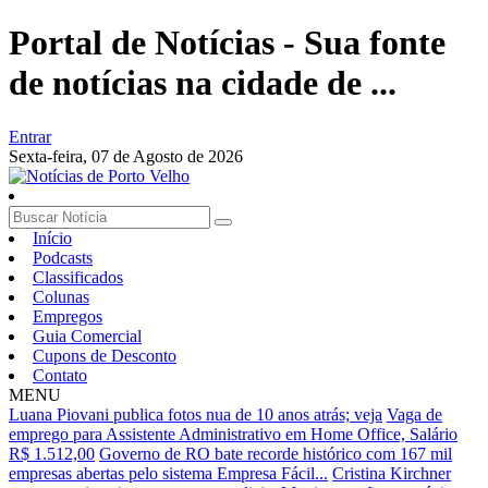
Portal de Notícias - Sua fonte
de notícias na cidade de ...
Entrar
Sexta-feira,
07 de Agosto de 2026
Início
Podcasts
Classificados
Colunas
Empregos
Guia Comercial
Cupons de Desconto
Contato
MENU
Luana Piovani publica fotos nua de 10 anos atrás; veja
Vaga de
emprego para Assistente Administrativo em Home Office, Salário
R$ 1.512,00
Governo de RO bate recorde histórico com 167 mil
empresas abertas pelo sistema Empresa Fácil...
Cristina Kirchner