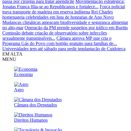
passa por cirurgia para tratar apendicite
Movimentação estratégica:
Jonatas França filia-se ao Republicanos e fortalece...
Força policial
trava transporte de madeira em reserva indígena
Rei Charles
homenageia celebridades em lista de honrarias de Ano Novo
Mudanças climáticas ameaçam biodiversidade e segurança alimentar
no alto-mar
Operação da PM prende suspeitos por tráfico em Buritis
Comissão debate criação de observatório sobre infecções
sexualmente transmissíveis...
Câmara aprova MP que cria o
Programa Gás do Povo com botijão gratuito para famílias de...
Universidades tem até sábado para pedir implantação de Cuidoteca
EM ALTA
MENU
Economia
Agro
Câmara dos Deputados
Direitos Humanos