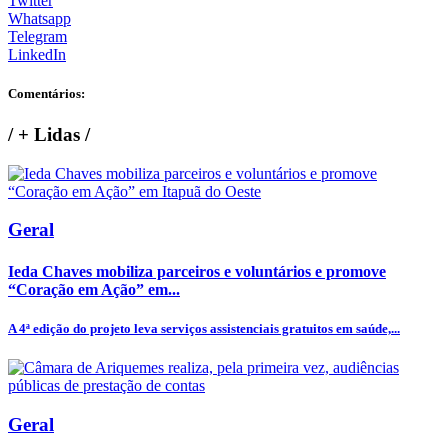
Twitter
Whatsapp
Telegram
LinkedIn
Comentários:
/
+ Lidas
/
Geral
Ieda Chaves mobiliza parceiros e voluntários e promove
“Coração em Ação” em...
A 4ª edição do projeto leva serviços assistenciais gratuitos em saúde,...
Geral