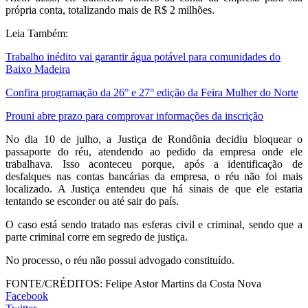
própria conta, totalizando mais de R$ 2 milhões.
Leia Também:
Trabalho inédito vai garantir água potável para comunidades do
Baixo Madeira
Confira programação da 26° e 27° edição da Feira Mulher do Norte
Prouni abre prazo para comprovar informações da inscrição
No dia 10 de julho, a Justiça de Rondônia decidiu bloquear o
passaporte do réu, atendendo ao pedido da empresa onde ele
trabalhava. Isso aconteceu porque, após a identificação de
desfalques nas contas bancárias da empresa, o réu não foi mais
localizado. A Justiça entendeu que há sinais de que ele estaria
tentando se esconder ou até sair do país.
O caso está sendo tratado nas esferas civil e criminal, sendo que a
parte criminal corre em segredo de justiça.
No processo, o réu não possui advogado constituído.
FONTE/CRÉDITOS:
Felipe Astor Martins da Costa Nova
Facebook