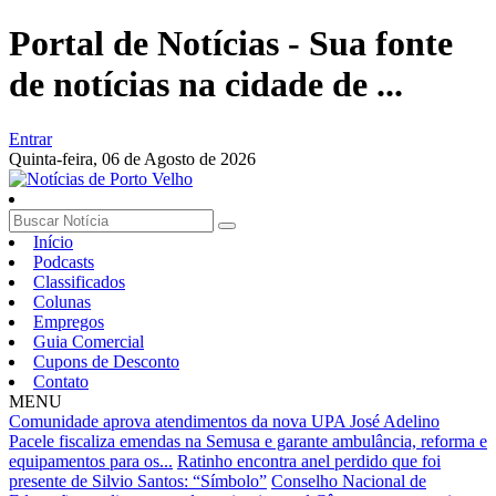
Portal de Notícias - Sua fonte
de notícias na cidade de ...
Entrar
Quinta-feira,
06 de Agosto de 2026
Início
Podcasts
Classificados
Colunas
Empregos
Guia Comercial
Cupons de Desconto
Contato
MENU
Comunidade aprova atendimentos da nova UPA José Adelino
Pacele fiscaliza emendas na Semusa e garante ambulância, reforma e
equipamentos para os...
Ratinho encontra anel perdido que foi
presente de Silvio Santos: “Símbolo”
Conselho Nacional de