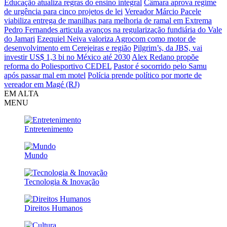
Educação atualiza regras do ensino integral
Câmara aprova regime
de urgência para cinco projetos de lei
Vereador Márcio Pacele
viabiliza entrega de manilhas para melhoria de ramal em Extrema
Pedro Fernandes articula avanços na regularização fundiária do Vale
do Jamari
Ezequiel Neiva valoriza Agrocom como motor de
desenvolvimento em Cerejeiras e região
Pilgrim’s, da JBS, vai
investir US$ 1,3 bi no México até 2030
Alex Redano propõe
reforma do Poliesportivo CEDEL
Pastor é socorrido pelo Samu
após passar mal em motel
Polícia prende político por morte de
vereador em Magé (RJ)
EM ALTA
MENU
Entretenimento
Mundo
Tecnologia & Inovação
Direitos Humanos