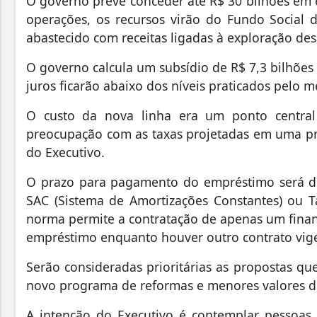
O governo prevê conceder até R$ 30 bilhões em 
operações, os recursos virão do Fundo Social 
abastecido com receitas ligadas à exploração des
O governo calcula um subsídio de R$ 7,3 bilhões
juros ficarão abaixo dos níveis praticados pelo m
O custo da nova linha era um ponto central 
preocupação com as taxas projetadas em uma pr
do Executivo.
O prazo para pagamento do empréstimo será de
SAC (Sistema de Amortizações Constantes) ou Tabe
norma permite a contratação de apenas um fina
empréstimo enquanto houver outro contrato vig
Serão consideradas prioritárias as propostas q
novo programa de reformas e menores valores d
A intenção do Executivo é contemplar pessoas 