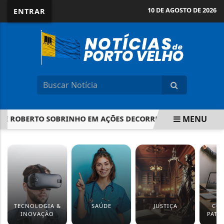
10 DE AGOSTO DE 2026
ENTRAR
MENU
 ROBERTO SOBRINHO EM AÇÕES DECORRENTES DE OPERAÇÕES I
EM ALTA
TECNOLOGIA &
SAÚDE
JUSTIÇA
CO
INOVAÇÃO
PATR