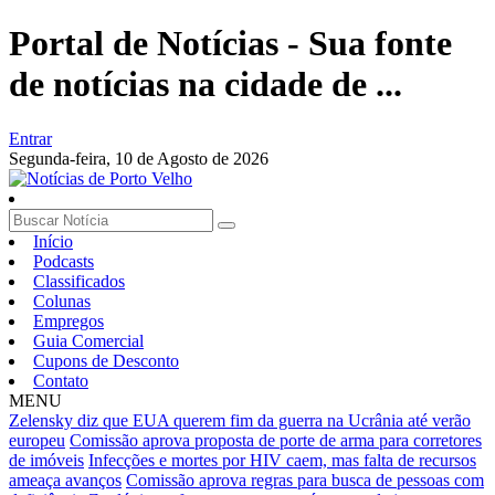
Portal de Notícias - Sua fonte
de notícias na cidade de ...
Entrar
Segunda-feira,
10 de Agosto de 2026
Início
Podcasts
Classificados
Colunas
Empregos
Guia Comercial
Cupons de Desconto
Contato
MENU
Zelensky diz que EUA querem fim da guerra na Ucrânia até verão
europeu
Comissão aprova proposta de porte de arma para corretores
de imóveis
Infecções e mortes por HIV caem, mas falta de recursos
ameaça avanços
Comissão aprova regras para busca de pessoas com