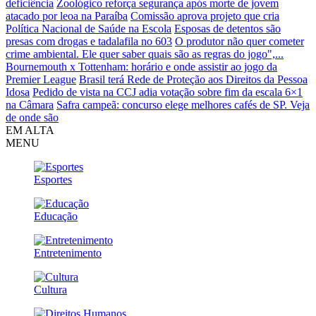
deficiência
Zoológico reforça segurança após morte de jovem
atacado por leoa na Paraíba
Comissão aprova projeto que cria
Política Nacional de Saúde na Escola
Esposas de detentos são
presas com drogas e tadalafila no 603
O produtor não quer cometer
crime ambiental. Ele quer saber quais são as regras do jogo",...
Bournemouth x Tottenham: horário e onde assistir ao jogo da
Premier League
Brasil terá Rede de Proteção aos Direitos da Pessoa
Idosa
Pedido de vista na CCJ adia votação sobre fim da escala 6×1
na Câmara
Safra campeã: concurso elege melhores cafés de SP. Veja
de onde são
EM ALTA
MENU
Esportes
Educação
Entretenimento
Cultura