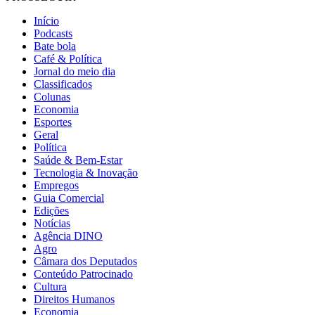
Início
Podcasts
Bate bola
Café & Política
Jornal do meio dia
Classificados
Colunas
Economia
Esportes
Geral
Política
Saúde & Bem-Estar
Tecnologia & Inovação
Empregos
Guia Comercial
Edições
Notícias
Agência DINO
Agro
Câmara dos Deputados
Conteúdo Patrocinado
Cultura
Direitos Humanos
Economia