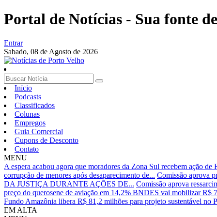
Portal de Notícias - Sua fonte de
Entrar
Sabado,
08 de Agosto de 2026
Início
Podcasts
Classificados
Colunas
Empregos
Guia Comercial
Cupons de Desconto
Contato
MENU
A espera acabou agora que moradores da Zona Sul recebem ação de R
corrupção de menores após desaparecimento de...
Comissão aprova pro
DA JUSTIÇA DURANTE AÇÕES DE...
Comissão aprova ressarcime
preço do querosene de aviação em 14,2%
BNDES vai mobilizar R$ 73 
Fundo Amazônia libera R$ 81,2 milhões para projeto sustentável no 
EM ALTA