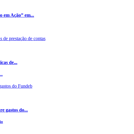
ão em Ação” em...
cas de...
..
e gastos do...
io