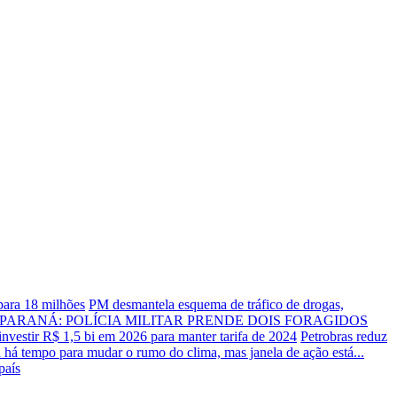
para 18 milhões
PM desmantela esquema de tráfico de drogas,
I-PARANÁ: POLÍCIA MILITAR PRENDE DOIS FORAGIDOS
 investir R$ 1,5 bi em 2026 para manter tarifa de 2024
Petrobras reduz
a há tempo para mudar o rumo do clima, mas janela de ação está...
país