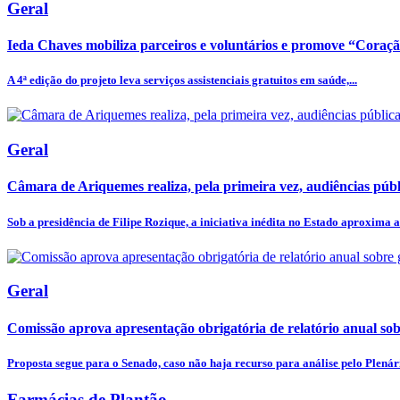
Geral
Ieda Chaves mobiliza parceiros e voluntários e promove “Coraç
A 4ª edição do projeto leva serviços assistenciais gratuitos em saúde,...
Geral
Câmara de Ariquemes realiza, pela primeira vez, audiências públi
Sob a presidência de Filipe Rozique, a iniciativa inédita no Estado aproxima a.
Geral
Comissão aprova apresentação obrigatória de relatório anual sobr
Proposta segue para o Senado, caso não haja recurso para análise pelo Plenár
Farmácias de Plantão