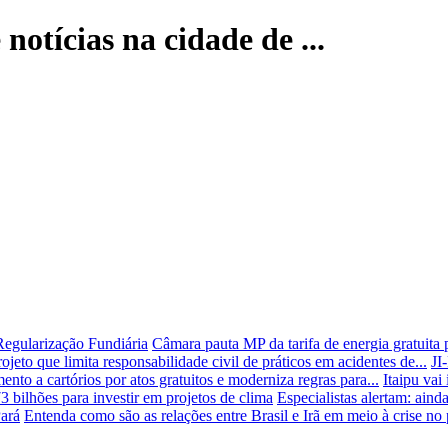
 notícias na cidade de ...
egularização Fundiária
Câmara pauta MP da tarifa de energia gratuita 
jeto que limita responsabilidade civil de práticos em acidentes de...
J
nto a cartórios por atos gratuitos e moderniza regras para...
Itaipu vai
bilhões para investir em projetos de clima
Especialistas alertam: aind
Pará
Entenda como são as relações entre Brasil e Irã em meio à crise no 